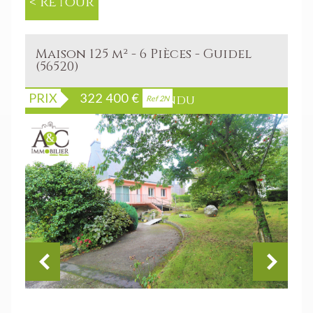
< Retour
Maison 125 m² - 6 Pièces - Guidel
(56520)
PRIX
322 400
€
Bien vendu
Ref 2N