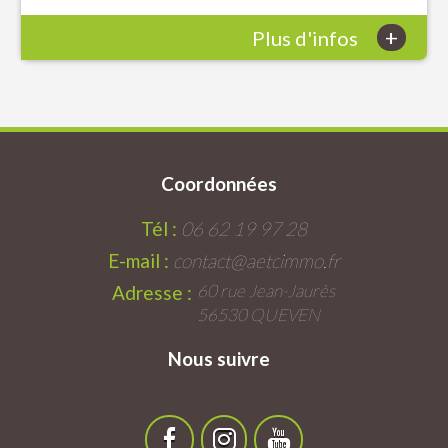
+
Plus d'infos
Coordonnées
Tél :
06 62 19 97 28
E-mail :
contact@aetcimmo.fr
60 rue Jean-Jaurès
Adresse :
56530 QUEVEN
Nous suivre