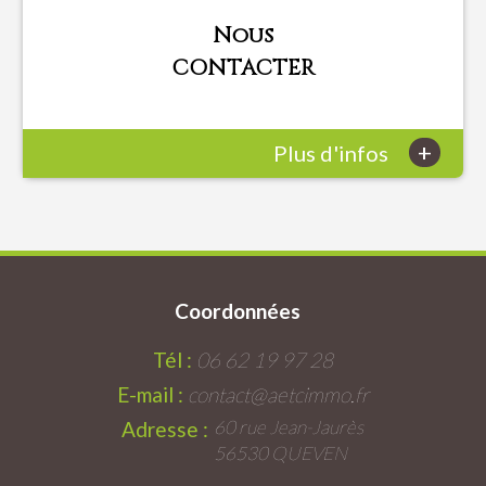
Nous
CONTACTER
+
Plus d'infos
Coordonnées
Tél :
06 62 19 97 28
E-mail :
contact@aetcimmo.fr
60 rue Jean-Jaurès
Adresse :
56530 QUEVEN