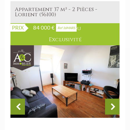
Appartement 37 m² - 2 Pièces -
Lorient (56100)
PRIX
84 000
€
Bien vendu
Ref 16MARS
Exclusivité