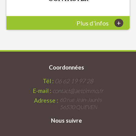
+
Plus d'infos
Coordonnées
Tél :
06 62 19 97 28
E-mail :
contact@aetcimmo.fr
60 rue Jean-Jaurès
Adresse :
56530 QUEVEN
Nous suivre