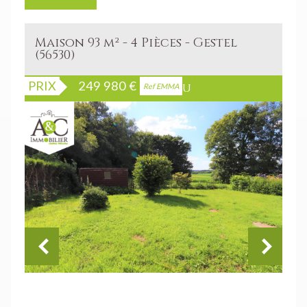
Maison 93 m² - 4 Pièces - Gestel
(56530)
PRIX
249 980
€
Bien vendu
Ref EMMA