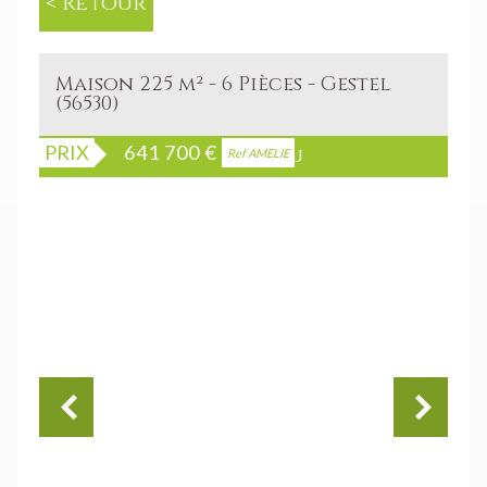
< Retour
Maison 225 m² - 6 Pièces - Gestel
(56530)
PRIX
641 700
€
Bien vendu
Ref AMELIE