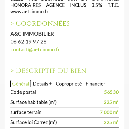
HONORAIRES AGENCE INCLUS 3.5% T.T.C.
www.aetcimmo.fr
>
Coordonnées
A&C IMMOBILIER
06 62 19 97 28
contact@aetcimmo.fr
>
Descriptif du bien
Général
Détails +
Copropriété
Financier
Code postal
56530
Surface habitable (m²)
225 m²
surface terrain
7 000 m²
Surface loi Carrez (m²)
225 m²