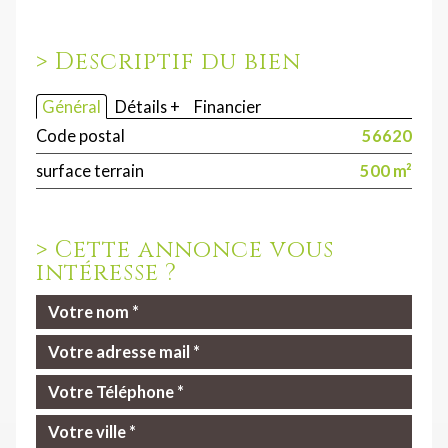
>
Descriptif du bien
Général
Détails +
Financier
Code postal
56620
surface terrain
500 m²
>
Cette annonce vous
intéresse ?