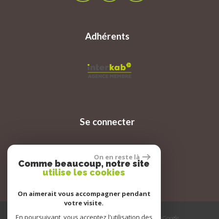
Adhérents
Se connecter
On en reste là
Espace propriétaire
Comme beaucoup, notre site
utilise les cookies
On aimerait vous accompagner pendant
votre visite.
En poursuivant, vous acceptez l'utilisation des
© 2026 | Tous droits réservés | Traduction powered by Google