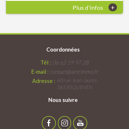
+
Plus d'infos
Coordonnées
Tél :
06 62 19 97 28
E-mail :
contact@aetcimmo.fr
60 rue Jean-Jaurès
Adresse :
56530 QUEVEN
Nous suivre