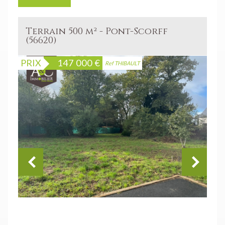
Terrain 500 m² - Pont-Scorff
(56620)
PRIX
147 000
€
Ref THIBAULT