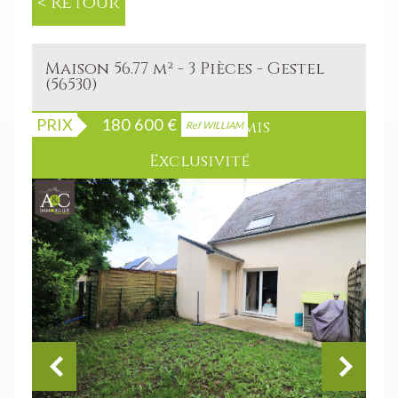
< Retour
Maison 56.77 m² - 3 Pièces - Gestel
(56530)
PRIX
180 600
€
Sous Compromis
Ref WILLIAM
Exclusivité