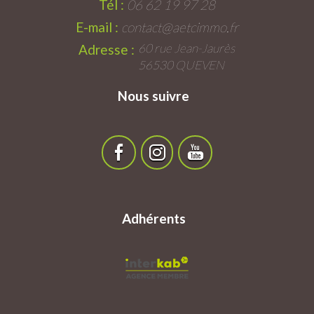
Tél :
06 62 19 97 28
E-mail :
contact@aetcimmo.fr
60 rue Jean-Jaurès
Adresse :
56530 QUEVEN
Nous suivre
Adhérents