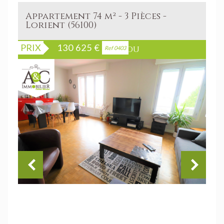
Appartement 74 m² - 3 Pièces -
Lorient (56100)
PRIX
130 625
€
Bien vendu
Ref 0403