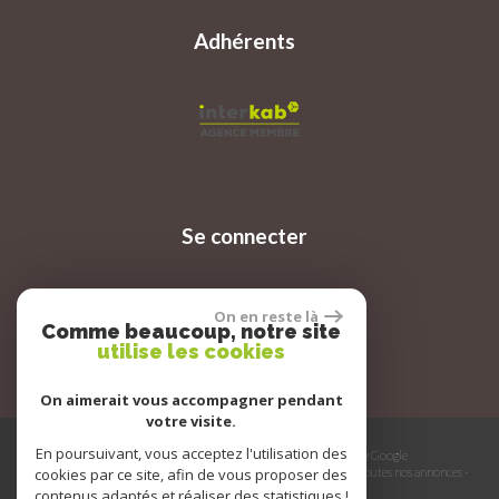
Adhérents
Se connecter
On en reste là
Espace propriétaire
Comme beaucoup, notre site
utilise les cookies
On aimerait vous accompagner pendant
votre visite.
En poursuivant, vous acceptez l'utilisation des
© 2026 | Tous droits réservés | Traduction powered by Google
cookies par ce site, afin de vous proposer des
Plan du site
-
Mentions légales
-
Nos honoraires
-
Liens
-
Admin
-
Toutes nos annonces
-
Politique RGPD
contenus adaptés et réaliser des statistiques !