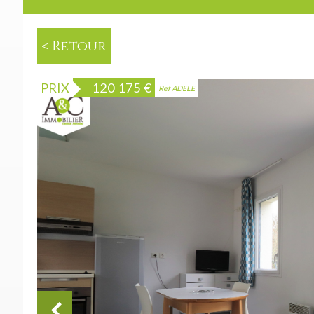
< Retour
PRIX
120 175
€
Ref ADELE