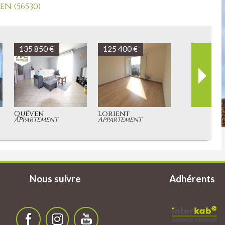
N (56530)
135 850 €
125 400 €
Quéven
Lorient
Appartement
Appartement
Nous suivre
Adhérents