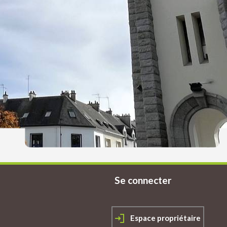
114 950 €
114 950 €
125 400 
Guidel
Guidel
Caudan
Terrain
Terrain
Apparteme
Se connecter
Espace propriétaire