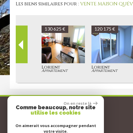
Les biens similaires pour :
VENTE MAISON QUÉVE
130 625 €
120 175 €
Lorient
Lorient
Appartement
Appartement
Coordonnées
On en reste là
Comme beaucoup, notre site
utilise les cookies
Tél :
06 62 19 97 28
E-mail :
contact@aetcimmo.fr
On aimerait vous accompagner pendant
votre visite.