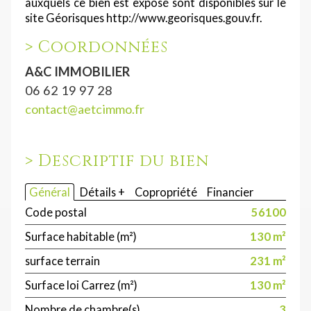
auxquels ce bien est exposé sont disponibles sur le
site Géorisques http://www.georisques.gouv.fr.
>
Coordonnées
A&C IMMOBILIER
06 62 19 97 28
contact@aetcimmo.fr
>
Descriptif du bien
Général
Détails +
Copropriété
Financier
Code postal
56100
Surface habitable (m²)
130 m²
surface terrain
231 m²
Surface loi Carrez (m²)
130 m²
Nombre de chambre(s)
3