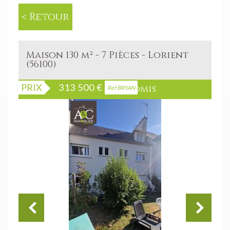
< Retour
Maison 130 m² - 7 Pièces - Lorient
(56100)
PRIX
313 500
€
Sous Compromis
Ref BRYAN