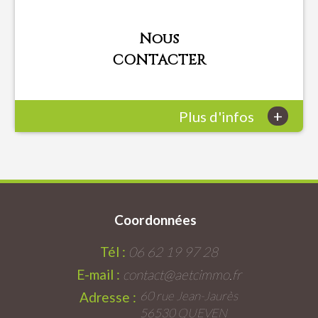
Nous
CONTACTER
+
Plus d'infos
Coordonnées
Tél :
06 62 19 97 28
E-mail :
contact@aetcimmo.fr
60 rue Jean-Jaurès
Adresse :
56530 QUEVEN