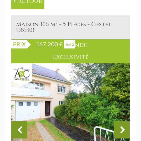
< Retour
Maison 106 m² - 5 Pièces - Gestel
(56530)
PRIX
167 200
€
Bien vendu
Ref 2
Exclusivité