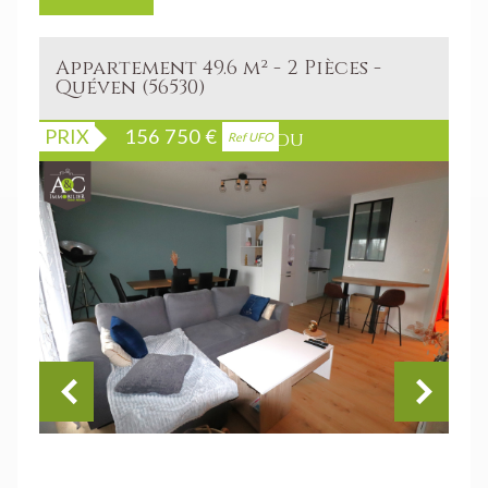
Appartement 49.6 m² - 2 Pièces -
Quéven (56530)
PRIX
156 750
€
Bien vendu
Ref UFO