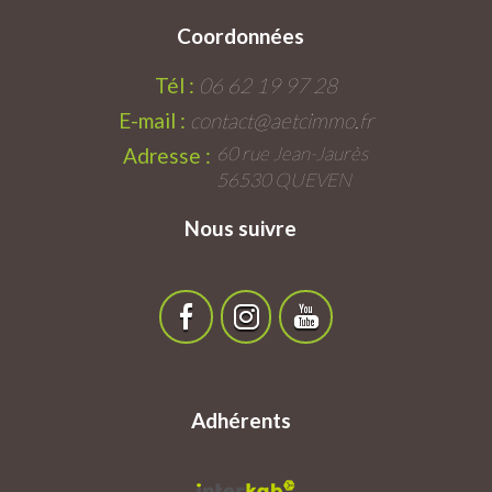
Coordonnées
Tél :
06 62 19 97 28
E-mail :
contact@aetcimmo.fr
60 rue Jean-Jaurès
Adresse :
56530 QUEVEN
Nous suivre
Adhérents