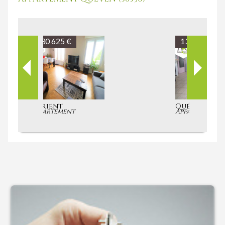
135 850 €
Quéven
Appartement