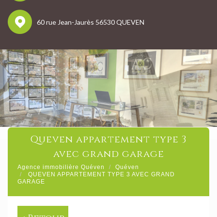
60 rue Jean-Jaurès 56530 QUEVEN
queven appartement type 3
avec grand garage
Agence immobilière Quéven
Quéven
QUEVEN APPARTEMENT TYPE 3 AVEC GRAND
GARAGE