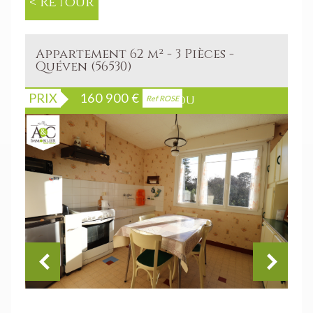
< Retour
Appartement 62 m² - 3 Pièces -
Quéven (56530)
PRIX
160 900
€
Bien vendu
Ref ROSE