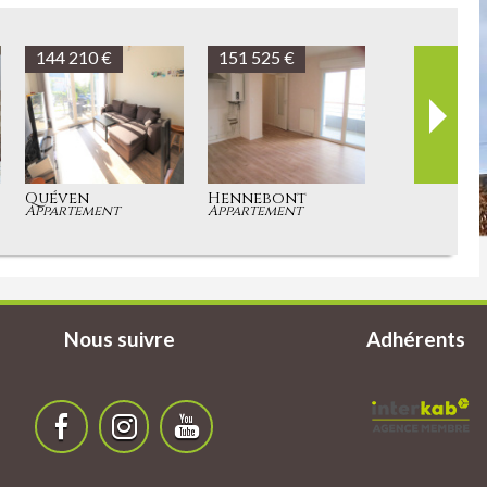
156 750 €
160 900 €
Quéven
Quéven
Appartement
Appartement
Nous suivre
Adhérents