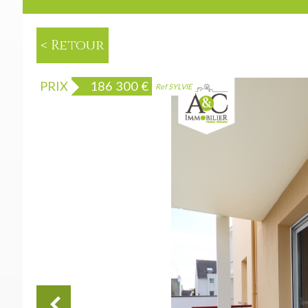
< Retour
PRIX
186 300
€
Ref SYLVIE