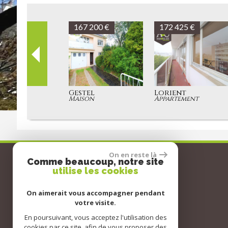
146 200 €
177 650 €
Hennebont
Quéven
Appartement
Terrain à batir
Coordonnées
On en reste là
Comme beaucoup, notre site
utilise les cookies
Tél :
06 62 19 97 28
E-mail :
contact@aetcimmo.fr
On aimerait vous accompagner pendant
votre visite.
Adresse :
60 rue Jean-Jaurès
En poursuivant, vous acceptez l'utilisation des
56530 QUEVEN
cookies par ce site, afin de vous proposer des