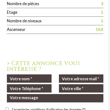
Nombre de pièces
3
Etage
1
Nombre de niveaux
1
Ascenseur
OUI
>
Cette annonce vous
intéresse ?
e
1
s
J'accepte les conditions d'utilisation des données (*)